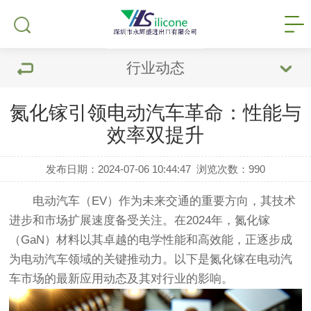
行业动态
氮化镓引领电动汽车革命：性能与
效率双提升
发布日期：2024-07-06 10:44:47
浏览次数：
990
电动汽车（EV）作为未来交通的重要方向，其技术
进步和市场扩展速度备受关注。在2024年，氮化镓
（GaN）材料以其卓越的电学性能和高效能，正逐步成
为电动汽车领域的关键推动力。以下是氮化镓在电动汽
车市场的最新应用动态及其对行业的影响。