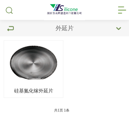
外延片
硅基氮化镓外延片
共
1
页
1
条