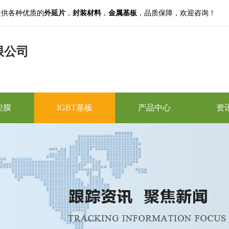
提供各种优质的
外延片
，
封装材料
，
金属基板
，品质保障，欢迎咨询！
限公司
架膜
IGBT基板
产品中心
资